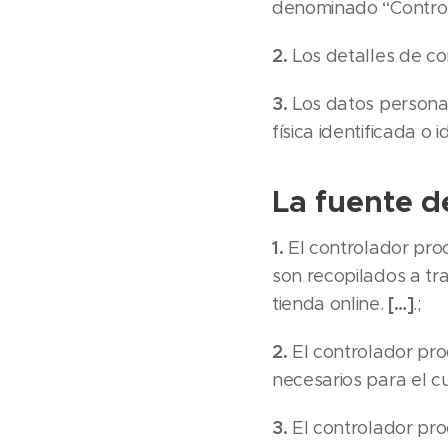
denominado “Control
2.
Los detalles de co
3.
Los datos personal
física identificada o i
La fuente d
1.
El controlador proc
son recopilados a tr
[…]
tienda online.
.;
2.
El controlador proc
necesarios para el c
3.
El controlador pro