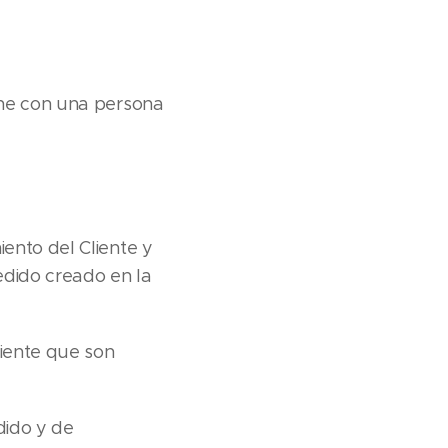
one con una persona
ento del Cliente y
edido creado en la
liente que son
dido y de