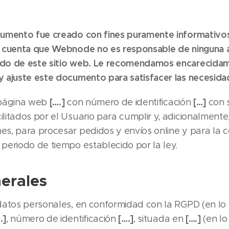
cumento fue creado con fines puramente informativos.
en cuenta que Webnode no es responsable de ninguna
ido de este sitio web. Le recomendamos encarecida
y ajuste este documento para satisfacer las necesida
[….]
[…]
página web
con número de identificación
con 
litados por el Usuario para cumplir y, adicionalmente,
es, para procesar pedidos y envíos online y para la 
 periodo de tiempo establecido por la ley.
erales
datos personales, en conformidad con la RGPD (en lo
.]
[….]
[….]
, número de identificación
, situada en
(en lo