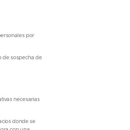
personales por
so de sospecha de
tivas necesarias
acios donde se
dora con una